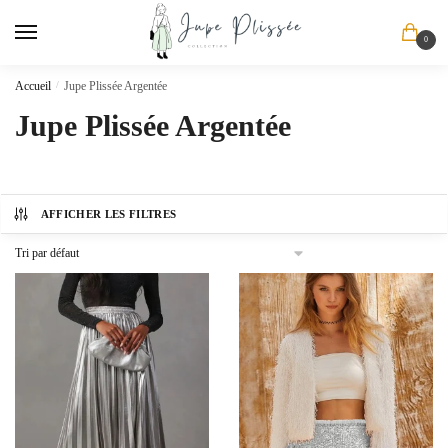
Skip
Skip
to
to
0
navigation
content
Accueil
/
Jupe Plissée Argentée
Jupe Plissée Argentée
AFFICHER LES FILTRES