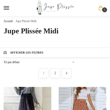
Skip
Skip
to
to
0
navigation
content
Accueil
/
Jupe Plissée Midi
Jupe Plissée Midi
AFFICHER LES FILTRES
1
2