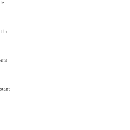
de
t la
eurs
stant