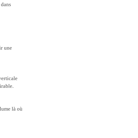
e dans
ir une
verticale
irable.
olume là où