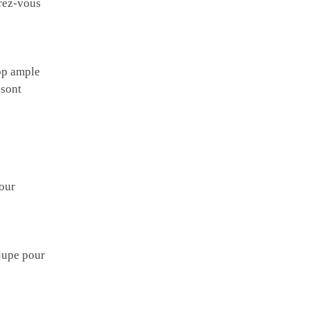
urez-vous
rop ample
 sont
pour
 jupe pour