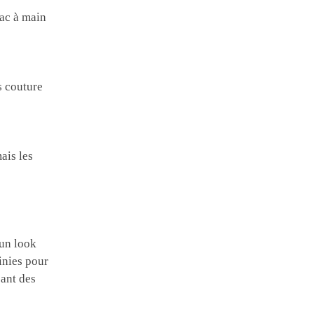
sac à main
s couture
ais les
 un look
finies pour
éant des