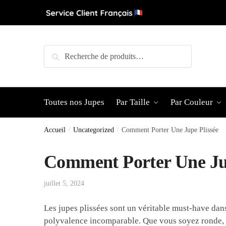
Skip
Skip
to
to
navigation
content
Recherche
Recherche
pour :
Toutes nos Jupes
Par Taille
Par Couleur
Accueil
/
Uncategorized
/
Comment Porter Une Jupe Plissée
Comment Porter Une Jup
juillet 5, 2024
Les jupes plissées sont un véritable must-have dan
polyvalence incomparable. Que vous soyez ronde, p