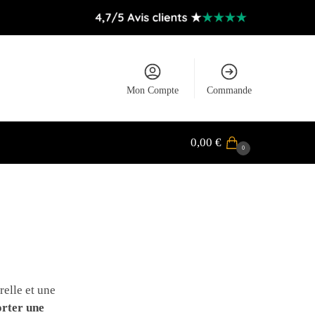
Mon Compte
Commande
0,00
€
0
relle et une
orter une