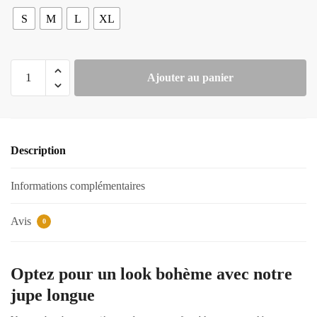
S
M
L
XL
quantité
Ajouter au panier
de
Jupe
Longue
Bohème
Description
Informations complémentaires
Avis
0
Optez pour un look bohème avec notre
jupe longue