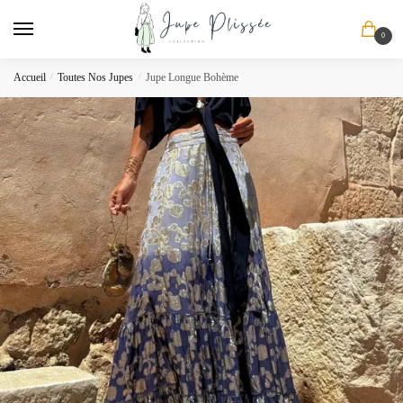
Skip
Skip
to
to
0
navigation
content
Accueil
/
Toutes Nos Jupes
/
Jupe Longue Bohème