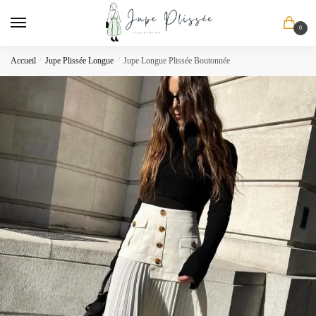
Skip
Skip
to
to
0
navigation
content
Accueil
/
Jupe Plissée Longue
/
Jupe Longue Plissée Boutonnée