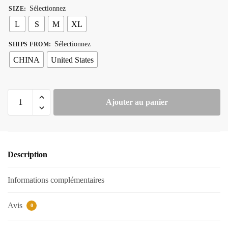
Sélectionnez
SIZE
:
L
S
M
XL
Sélectionnez
SHIPS FROM
:
CHINA
United States
quantité
Ajouter au panier
de
Jupe
Plissée
Bicolore
Description
Informations complémentaires
Avis
0