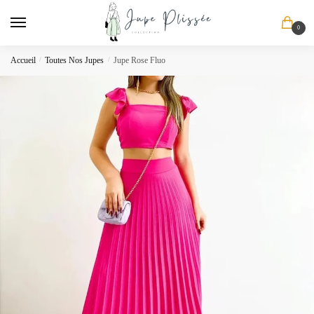
Skip
Skip
to
to
0
navigation
content
Accueil
/
Toutes Nos Jupes
/
Jupe Rose Fluo