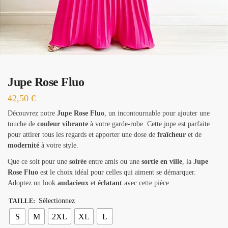
Jupe Rose Fluo
42,50
€
Découvrez notre
Jupe Rose Fluo
, un incontournable pour ajouter une
touche de
couleur vibrante
à votre garde-robe. Cette jupe est parfaite
pour attirer tous les regards et apporter une dose de
fraîcheur
et de
modernité
à votre style.
Que ce soit pour une
soirée
entre amis ou une
sortie en ville
, la
Jupe
Rose Fluo
est le choix idéal pour celles qui aiment se démarquer.
Adoptez un look
audacieux
et
éclatant
avec cette pièce
Sélectionnez
TAILLE
:
S
M
2XL
XL
L