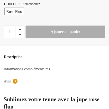
Sélectionnez
COULEUR
:
Rose Fluo
quantité
Ajouter au panier
de
Jupe
Rose
Fluo
Description
Informations complémentaires
Avis
0
Sublimez votre tenue avec la jupe rose
fluo